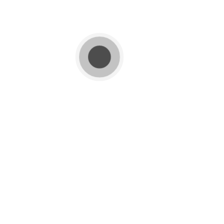
commentaire.
Nous somems à votre disposition pour échanger
sur votre projet.
Nous vous accompagnons depuis l'analyse des
besoins jusqu'à la livraison de la maison après
réception des travaux.