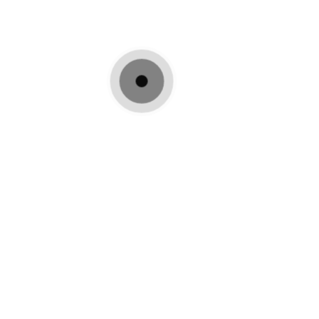
commentaire.
Nous somems à votre disposition pour échanger
sur votre projet.
Nous vous accompagnons depuis l'analyse des
besoins jusqu'à la livraison de la maison après
réception des travaux.