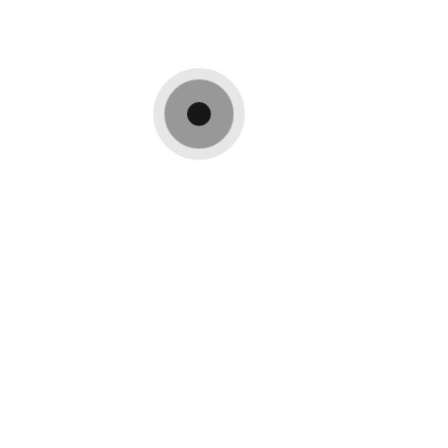
commentaire.
Nous somems à votre disposition pour échanger
sur votre projet.
Nous vous accompagnons depuis l'analyse des
besoins jusqu'à la livraison de la maison après
réception des travaux.