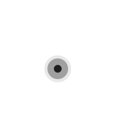
Nous somems à votre disposition pour échanger
sur votre projet.
Nous vous accompagnons depuis l'analyse des
besoins jusqu'à la livraison de la maison après
réception des travaux.
CONTACT
Nous serons ravi de vous acceuillir dans nos locaux
ou visiter sur place le terrain ou la maison
existante.
Tel:
: 06 23 40 50 60
info@zia-architecture.com